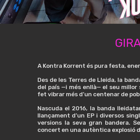
GIRA
A Kontra Korrent és pura festa, ener
Des de les Terres de Lleida, la ban
del país —i més enllà— el seu millo
fet vibrar més d’un centenar de poble
Nascuda el 2016, la banda lleidata
llançament d’un EP i diversos singl
versions la seva gran bandera. S
concert en una autèntica explosió de