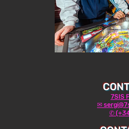
CONT
7SIS
✉ sergi@7
✆ (+34